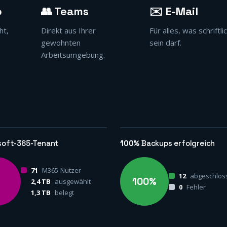
p
👥 Teams
✉️ E-Mail
ht,
Direkt aus Ihrer
Für alles, was schriftli
gewohnten
sein darf.
Arbeitsumgebung.
soft-365-Tenant
100%
Backups erfolgreich
71
M365-Nutzer
12
abgeschlos
100%
2,4 TB
ausgewählt
0
Fehler
1,3 TB
belegt