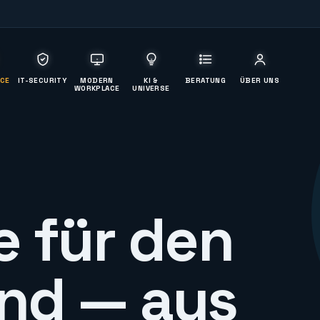
ICE
IT-SECURITY
MODERN
KI &
BERATUNG
ÜBER UNS
WORKPLACE
UNIVERSE
e für den
and
— aus