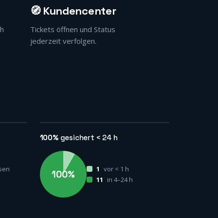
🧭 Kundencenter
ch
Tickets öffnen und Status
jederzeit verfolgen.
100%
gesichert < 24 h
sen
1
vor < 1 h
100%
11
in 4–24 h