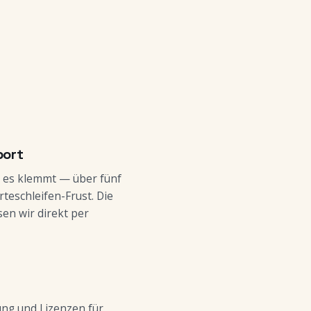
port
n es klemmt — über fünf
teschleifen-Frust. Die
sen wir direkt per
ung und Lizenzen für