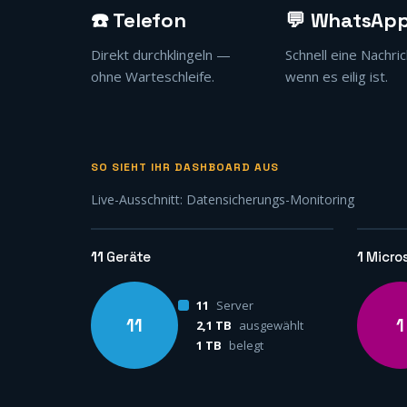
☎️ Telefon
💬 WhatsAp
Direkt durchklingeln —
Schnell eine Nachric
ohne Warteschleife.
wenn es eilig ist.
SO SIEHT IHR DASHBOARD AUS
Live-Ausschnitt: Datensicherungs-Monitoring
11
Geräte
1
Micro
11
Server
11
1
2,1 TB
ausgewählt
1 TB
belegt