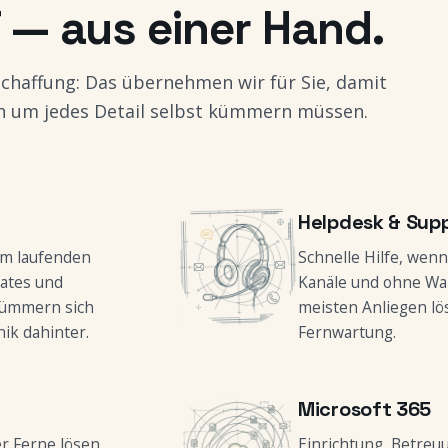
T — aus einer Hand.
schaffung: Das übernehmen wir für Sie, damit
ich um jedes Detail selbst kümmern müssen.
Helpdesk & Sup
im laufenden
Schnelle Hilfe, wen
dates und
Kanäle und ohne War
kümmern sich
meisten Anliegen lö
ik dahinter.
Fernwartung.
Microsoft 365
er Ferne lösen.
Einrichtung, Betreu