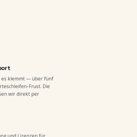
port
n es klemmt — über fünf
teschleifen-Frust. Die
sen wir direkt per
ung und Lizenzen für