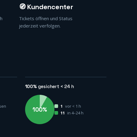
🧭 Kundencenter
ch
Tickets öffnen und Status
jederzeit verfolgen.
100%
gesichert < 24 h
sen
1
vor < 1 h
100%
11
in 4–24 h