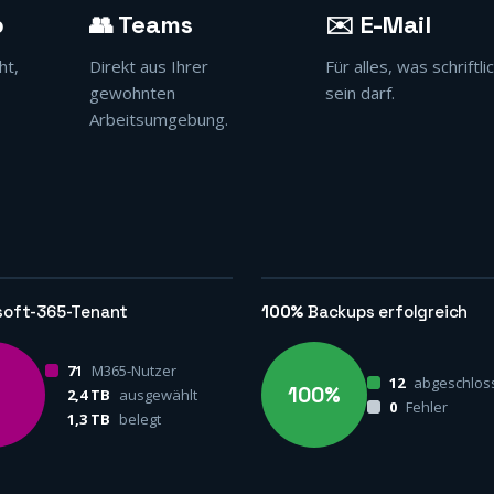
p
👥 Teams
✉️ E-Mail
ht,
Direkt aus Ihrer
Für alles, was schriftli
gewohnten
sein darf.
Arbeitsumgebung.
soft-365-Tenant
100%
Backups erfolgreich
71
M365-Nutzer
12
abgeschlos
100%
2,4 TB
ausgewählt
0
Fehler
1,3 TB
belegt