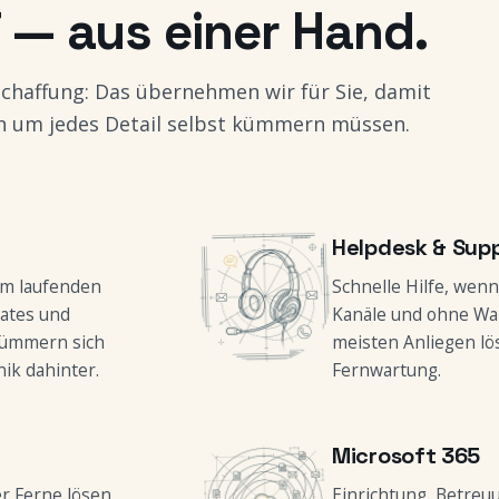
T — aus einer Hand.
schaffung: Das übernehmen wir für Sie, damit
ich um jedes Detail selbst kümmern müssen.
Helpdesk & Sup
im laufenden
Schnelle Hilfe, wen
dates und
Kanäle und ohne War
kümmern sich
meisten Anliegen lö
ik dahinter.
Fernwartung.
Microsoft 365
er Ferne lösen.
Einrichtung, Betreu