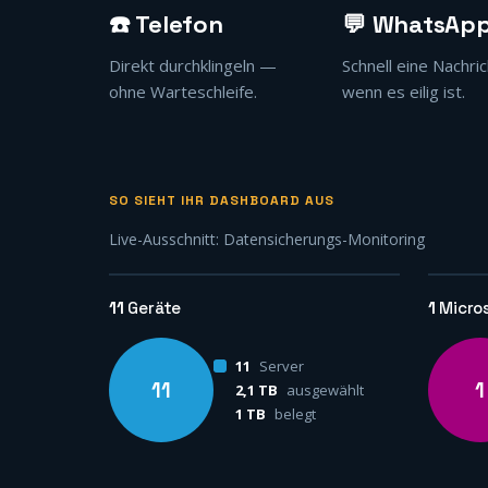
☎️ Telefon
💬 WhatsAp
Direkt durchklingeln —
Schnell eine Nachric
ohne Warteschleife.
wenn es eilig ist.
SO SIEHT IHR DASHBOARD AUS
Live-Ausschnitt: Datensicherungs-Monitoring
11
Geräte
1
Micro
11
Server
11
1
2,1 TB
ausgewählt
1 TB
belegt