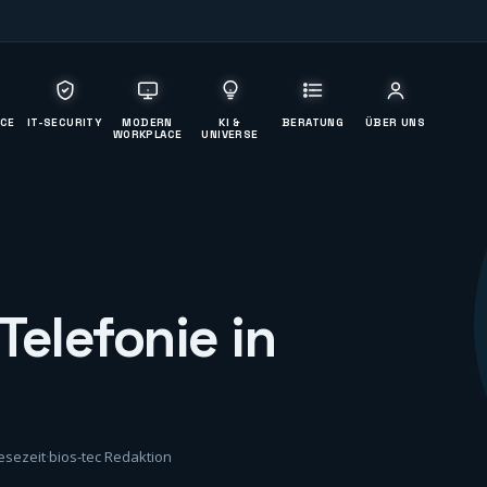
ICE
IT-SECURITY
MODERN
KI &
BERATUNG
ÜBER UNS
WORKPLACE
UNIVERSE
Telefonie in
esezeit
·
bios-tec Redaktion