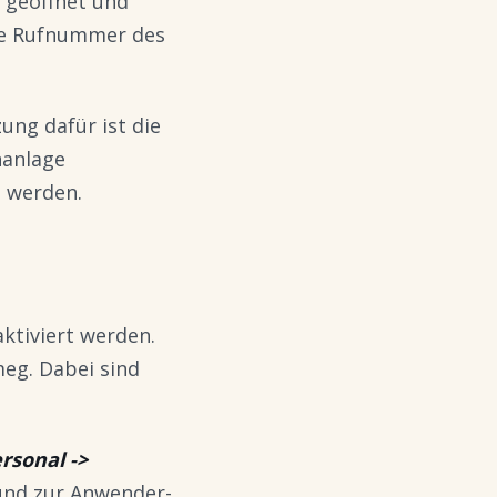
 geöffnet und
die Rufnummer des
ung dafür ist die
nanlage
t werden.
ktiviert werden.
meg. Dabei sind
rsonal ->
und zur Anwender-