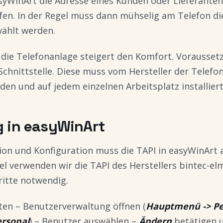
syWinArt die Adresse eines Kunden oder Lieferanten
fen. In der Regel muss dann mühselig am Telefon 
ählt werden.
die Telefonanlage steigert den Komfort. Voraussetz
chnittstelle. Diese muss vom Hersteller der Telefo
rden und auf jedem einzelnen Arbeitsplatz installier
g in easyWinArt
tion und Konfiguration muss die TAPI in easyWinArt a
el verwenden wir die TAPI des Herstellers bintec-el
ritte notwendig.
ten – Benutzerverwaltung öffnen (
Hauptmenü -> Pe
rsonal
) – Benutzer auswählen –
Ändern
betätigen 