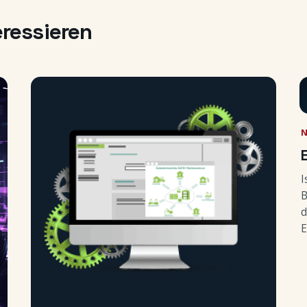
eressieren
I
B
d
E