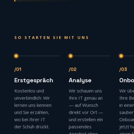
SO STARTEN SIE MIT UNS
/01
/02
/03
Erstgespräch
Analyse
Onbo
Kostenlos und
Wir schauen uns
Wir üb
unverbindlich: Wir
Ihre IT genau an
Ihre B
lernen uns kennen
— auf Wunsch
in ein
und Sie erzählen,
direkt vor Ort —
sauber
wo bei Ihrer IT
und erstellen ein
Onboar
der Schuh drückt.
passendes
jetzt h
Angebot ohne
einen 