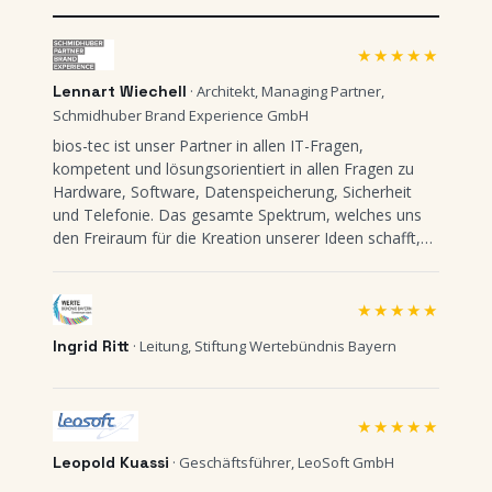
★★★★★
Lennart Wiechell
· Architekt, Managing Partner,
Schmidhuber Brand Experience GmbH
bios-tec ist unser Partner in allen IT-Fragen,
kompetent und lösungsorientiert in allen Fragen zu
Hardware, Software, Datenspeicherung, Sicherheit
und Telefonie. Das gesamte Spektrum, welches uns
den Freiraum für die Kreation unserer Ideen schafft,
kann das Team von bios-tec leisten. Auch wenn es in
Zeiten der Fernwartung nicht unbedingt nötig wäre: Es
ist gut, einen solchen Partner auch noch in der
★★★★★
Nachbarschaft zu haben.
Ingrid Ritt
· Leitung, Stiftung Wertebündnis Bayern
★★★★★
Leopold Kuassi
· Geschäftsführer, LeoSoft GmbH