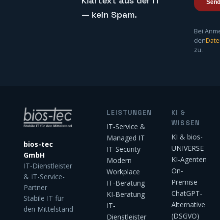
Klartext aus der IT
— kein Spam.
Bei Anm
den
Date
zu.
LEISTUNGEN
KI &
WISSEN
IT-Service &
KI & bios-
Managed IT
bios-tec
UNIVERSE
IT-Security
GmbH
KI-Agenten
Modern
IT-Dienstleister
On-
Workplace
& IT-Service-
Premise
IT-Beratung
Partner
ChatGPT-
KI-Beratung
Stabile IT für
Alternative
IT-
den Mittelstand
(DSGVO)
Dienstleister