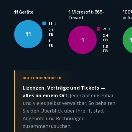
11
Geräte
1
Microsoft-365-
100
Tenant
erfo
11
Server
71
M365-Nutzer
2,1
ausgewählt
11
TB
2,4
ausgewählt
1
TB
1
belegt
TB
1,3
belegt
TB
IHR KUNDENCENTER
Lizenzen, Verträge und Tickets —
alles an einem Ort.
Jederzeit einsehbar
und vieles selbst verwaltbar. So behalten
Sie den Überblick über Ihre IT, statt
Angebote und Rechnungen
zusammenzusuchen.