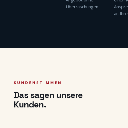
Überraschungen.
Anspre
an Ihre
KUNDENSTIMMEN
Das sagen unsere
Kunden.