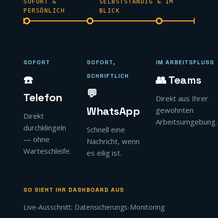
SOFORT &
SELBSTSTÄNDIG & IM
PERSÖNLICH
BLICK
SOFORT
SOFORT,
IM ARBEITSFLUSS
SCHRIFTLICH
☎️
👥 Teams
💬
Telefon
Direkt aus Ihrer
WhatsApp
gewohnten
Direkt
Arbeitsumgebung.
durchklingeln
Schnell eine
— ohne
Nachricht, wenn
Warteschleife.
es eilig ist.
SO SIEHT IHR DASHBOARD AUS
Live-Ausschnitt: Datensicherungs-Monitoring