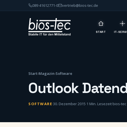
089 41612771-0
vertrieb@bios-tec.de
START
IT-SERV
Start
›
Magazin
›
Software
Outlook Datend
SOFTWARE
·
30. Dezember 2015
·
1 Min. Lesezeit
·
bios-tec