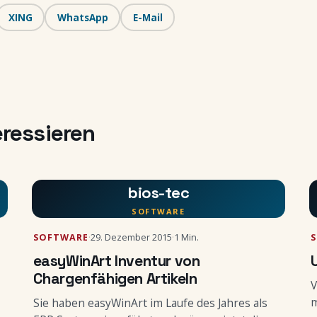
XING
WhatsApp
E-Mail
eressieren
bios-tec
SOFTWARE
SOFTWARE
·
29. Dezember 2015
·
1 Min.
easyWinArt Inventur von
Chargenfähigen Artikeln
V
m
Sie haben easyWinArt im Laufe des Jahres als