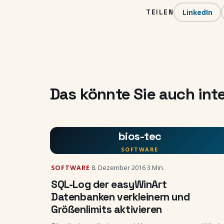
LinkedIn
TEILEN
Das könnte Sie auch int
bios-tec
SOFTWARE
SOFTWARE
·
8. Dezember 2016
·
3 Min.
SQL-Log der easyWinArt
Datenbanken verkleinern und
Größenlimits aktivieren