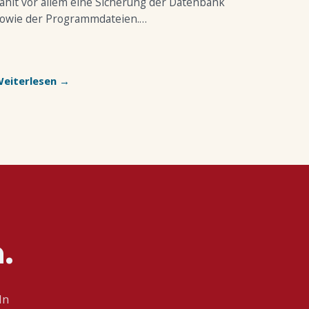
ählt vor allem eine Sicherung der Datenbank
owie der Programmdateien.…
eiterlesen →
.
In