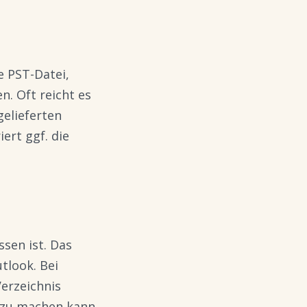
e PST-Datei,
n. Oft reicht es
gelieferten
ert ggf. die
ssen ist. Das
tlook. Bei
Verzeichnis
t zu machen kann