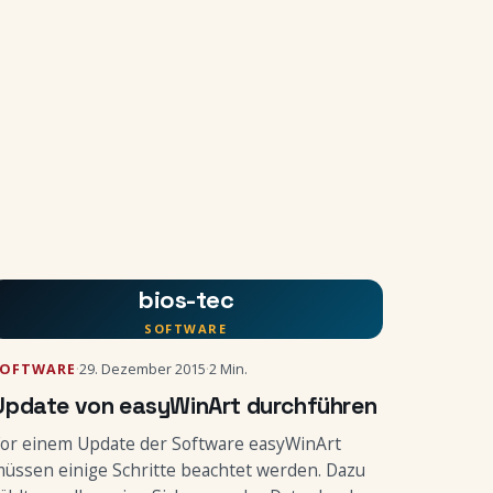
bios-tec
SOFTWARE
SOFTWARE
·
29. Dezember 2015
·
2 Min.
Update von easyWinArt durchführen
or einem Update der Software easyWinArt
üssen einige Schritte beachtet werden. Dazu