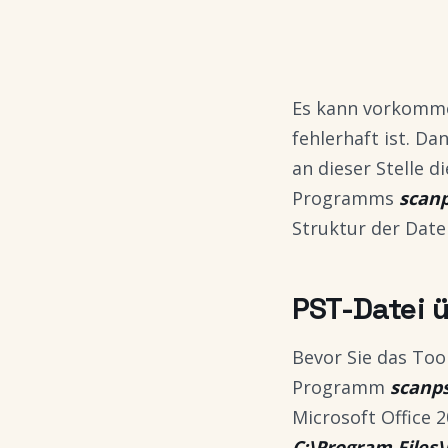
Es kann vorkommen
fehlerhaft ist. D
an dieser Stelle d
Programms
scanp
Struktur der Datei
PST-Datei 
Bevor Sie das Tool
Programm
scanps
Microsoft Office 2
C:\Program Files\