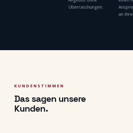
Überraschungen.
Anspre
an Ihre
KUNDENSTIMMEN
Das sagen unsere
Kunden.