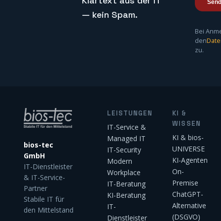
Klartext aus der IT
— kein Spam.
Bei Anm
den
Date
zu.
LEISTUNGEN
KI &
WISSEN
IT-Service &
KI & bios-
Managed IT
bios-tec
UNIVERSE
IT-Security
GmbH
KI-Agenten
Modern
IT-Dienstleister
On-
Workplace
& IT-Service-
Premise
IT-Beratung
Partner
ChatGPT-
KI-Beratung
Stabile IT für
Alternative
IT-
den Mittelstand
(DSGVO)
Dienstleister