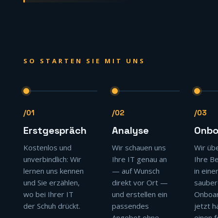
SO STARTEN SIE MIT UNS
/01
/02
/03
Erstgespräch
Analyse
Onbo
Kostenlos und
Wir schauen uns
Wir üb
unverbindlich: Wir
Ihre IT genau an
Ihre B
lernen uns kennen
— auf Wunsch
in ein
und Sie erzählen,
direkt vor Ort —
sauber
wo bei Ihrer IT
und erstellen ein
Onboar
der Schuh drückt.
passendes
jetzt h
Angebot ohne
einen 