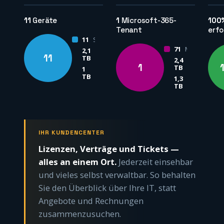
11
Geräte
1
Microsoft-365-
100
Tenant
erfo
11
Server
71
M365-Nutzer
2,1
ausgewählt
11
TB
2,4
ausgewählt
1
TB
1
belegt
TB
1,3
belegt
TB
IHR KUNDENCENTER
Lizenzen, Verträge und Tickets —
alles an einem Ort.
Jederzeit einsehbar
und vieles selbst verwaltbar. So behalten
Sie den Überblick über Ihre IT, statt
Angebote und Rechnungen
zusammenzusuchen.