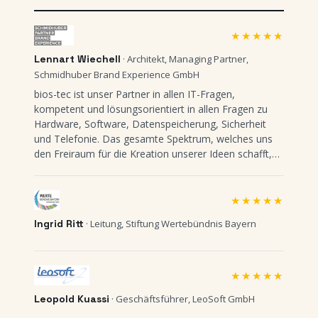
★★★★★
Lennart Wiechell
· Architekt, Managing Partner,
Schmidhuber Brand Experience GmbH
bios-tec ist unser Partner in allen IT-Fragen,
kompetent und lösungsorientiert in allen Fragen zu
Hardware, Software, Datenspeicherung, Sicherheit
und Telefonie. Das gesamte Spektrum, welches uns
den Freiraum für die Kreation unserer Ideen schafft,
kann das Team von bios-tec leisten. Auch wenn es in
Zeiten der Fernwartung nicht unbedingt nötig wäre: Es
ist gut, einen solchen Partner auch noch in der
★★★★★
Nachbarschaft zu haben.
Ingrid Ritt
· Leitung, Stiftung Wertebündnis Bayern
★★★★★
Leopold Kuassi
· Geschäftsführer, LeoSoft GmbH