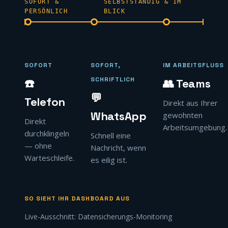
SOFORT &
SELBSTSTÄNDIG & IM
PERSÖNLICH
BLICK
SOFORT
SOFORT,
IM ARBEITSFLUSS
SCHRIFTLICH
☎️
👥 Teams
💬
Telefon
Direkt aus Ihrer
WhatsApp
gewohnten
Direkt
Arbeitsumgebung.
durchklingeln
Schnell eine
— ohne
Nachricht, wenn
Warteschleife.
es eilig ist.
SO SIEHT IHR DASHBOARD AUS
Live-Ausschnitt: Datensicherungs-Monitoring