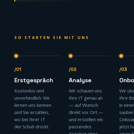
SO STARTEN SIE MIT UNS
/01
/02
/03
Erstgespräch
Analyse
Onbo
Kostenlos und
Wir schauen uns
Wir üb
unverbindlich: Wir
Ihre IT genau an
Ihre B
lernen uns kennen
— auf Wunsch
in ein
und Sie erzählen,
direkt vor Ort —
sauber
wo bei Ihrer IT
und erstellen ein
Onboar
der Schuh drückt.
passendes
jetzt h
Angebot ohne
einen 