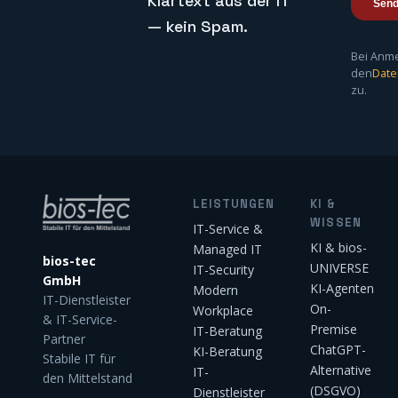
Klartext aus der IT
— kein Spam.
Bei Anm
den
Date
zu.
LEISTUNGEN
KI &
WISSEN
IT-Service &
KI & bios-
Managed IT
bios-tec
UNIVERSE
IT-Security
GmbH
KI-Agenten
Modern
IT-Dienstleister
On-
Workplace
& IT-Service-
Premise
IT-Beratung
Partner
ChatGPT-
KI-Beratung
Stabile IT für
Alternative
IT-
den Mittelstand
(DSGVO)
Dienstleister