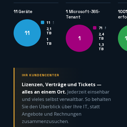
11
Geräte
1
Microsoft-365-
100
Tenant
erfo
11
Server
71
M365-Nutzer
2,1
ausgewählt
11
TB
2,4
ausgewählt
1
TB
1
belegt
TB
1,3
belegt
TB
IHR KUNDENCENTER
Lizenzen, Verträge und Tickets —
alles an einem Ort.
Jederzeit einsehbar
und vieles selbst verwaltbar. So behalten
Sie den Überblick über Ihre IT, statt
Angebote und Rechnungen
zusammenzusuchen.