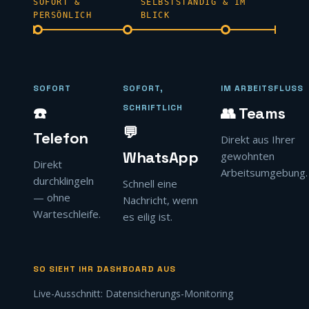
SOFORT &
SELBSTSTÄNDIG & IM
PERSÖNLICH
BLICK
SOFORT
SOFORT,
IM ARBEITSFLUSS
SCHRIFTLICH
☎️
👥 Teams
💬
Telefon
Direkt aus Ihrer
WhatsApp
gewohnten
Direkt
Arbeitsumgebung.
durchklingeln
Schnell eine
— ohne
Nachricht, wenn
Warteschleife.
es eilig ist.
SO SIEHT IHR DASHBOARD AUS
Live-Ausschnitt: Datensicherungs-Monitoring