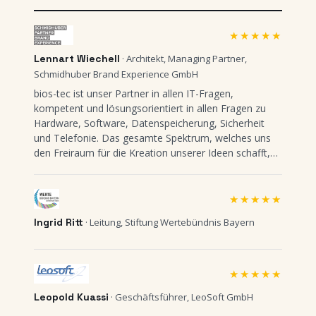
★★★★★
Lennart Wiechell
· Architekt, Managing Partner,
Schmidhuber Brand Experience GmbH
bios-tec ist unser Partner in allen IT-Fragen,
kompetent und lösungsorientiert in allen Fragen zu
Hardware, Software, Datenspeicherung, Sicherheit
und Telefonie. Das gesamte Spektrum, welches uns
den Freiraum für die Kreation unserer Ideen schafft,
kann das Team von bios-tec leisten. Auch wenn es in
Zeiten der Fernwartung nicht unbedingt nötig wäre: Es
ist gut, einen solchen Partner auch noch in der
★★★★★
Nachbarschaft zu haben.
Ingrid Ritt
· Leitung, Stiftung Wertebündnis Bayern
★★★★★
Leopold Kuassi
· Geschäftsführer, LeoSoft GmbH