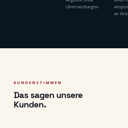
Überraschungen.
Anspre
an Ihre
KUNDENSTIMMEN
Das sagen unsere
Kunden.