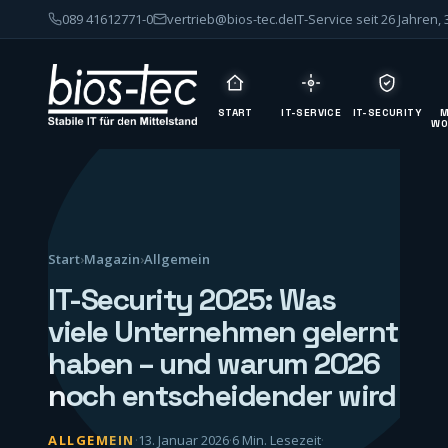
089 41612771-0
vertrieb@bios-tec.de
IT-Service seit 26 Jahren,
START
IT-SERVICE
IT-SECURITY
M
WO
Start
›
Magazin
›
Allgemein
IT-Security 2025: Was
viele Unternehmen gelernt
haben – und warum 2026
noch entscheidender wird
ALLGEMEIN
·
13. Januar 2026
·
6 Min. Lesezeit
·